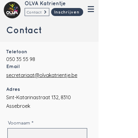
OLVA Katrientje
Contact
Inschrijven
Contact
Telefoon
050 35 55 98
Email
secretariaat@olvakatrientje.be
Adres
Sint-Katarinastraat 132, 8310
Assebroek
Voornaam